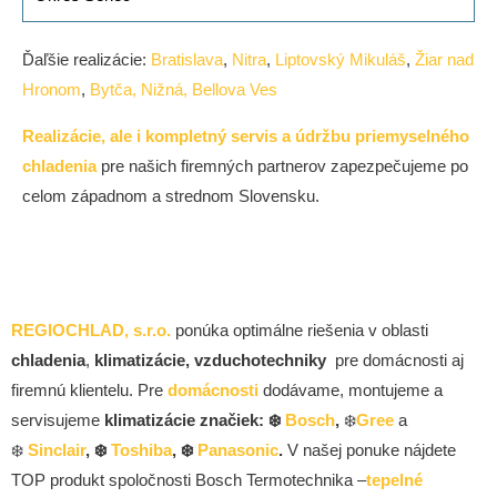
Ďaľšie realizácie:
Bratislava
,
Nitra
,
Liptovský Mikuláš
,
Žiar nad
Hronom
,
Bytča,
Nižná,
Bellova Ves
Realizácie, ale i kompletný servis a údržbu priemyselného
chladenia
pre našich firemných partnerov zapezpečujeme po
celom západnom a strednom Slovensku.
REGIOCHLAD, s.r.o.
ponúka optimálne riešenia v oblasti
chladenia
,
klimatizácie, vzduchotechniky
pre domácnosti aj
firemnú klientelu. Pre
domácnosti
dodávame, montujeme a
servisujeme
klimatizácie značiek: ❄️
Bosch
,
❄️
Gree
a
❄️
Sinclair
, ❄️
Toshiba
, ❄️
Panasonic
.
V našej ponuke nájdete
TOP produkt spoločnosti Bosch Termotechnika –
tepelné