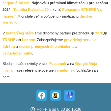
čerpadlá Bosch
.
Najnovšiu prémiovú klimatizáciu pre sezónu
2024 –
Toshiba Daiseikai 10,
skvelú
Panasonic ETHEREA s
nanoe™ X
či stále veľmi obľúbenú klimatizáciu
Sinclair
MARVIN
.
V
komerčnej sfére
sme dlhoročný partner pre značku ❄️
York
,
❄️
TRANE
a
❄️
Lennox
. Zabezpečujeme
pravidelný servis a
údržbu
a
revízie priemyselného chladenia
a
vzduchotechniky
.
Sledujte naše novinky v sieti
Facebook
a na
Google Moja
Firma
, naše
referencie
overuje
zariadim.sk
.
Schlaďte sa s
nami!
Po - Pia od 8:30 do 16:30