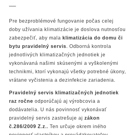
zastrešuje aj zákon č. 286/2009 Z.z..
Pre bezproblémové fungovanie počas celej
doby užívania klimatizácie je doslova nutnosťou
zabezpečiť, aby mala
klimatizácia do domu či
bytu
pravidelný servis
. Odborná kontrola
jednotlivých klimatizačných jednotiek je
vykonávaná našimi skúsenými a vyškolenými
technikmi, ktorí vykonajú všetky potrebné úkony,
vrátane vyčistenia a dezinfekcie zariadenia.
Pravidelný servis klimatizačných jednotiek
raz ročne
odporúčajú aj výrobcovia a
dodávatelia. U nás povinnosť vykonávať
pravidelný servis zastrešuje aj
zákon
č.286/2009 Z.z..
Ten určuje okrem iného
povinnosť vlastníkov a prevádzkovateľov