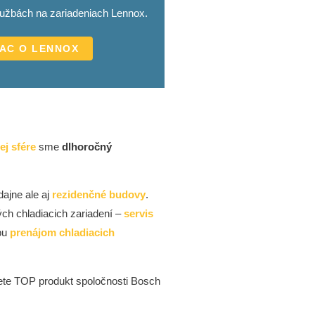
užbách na zariadeniach Lennox.
IAC O LENNOX
j sfére
sme
dlhoročný
dajne ale aj
rezidenčné budovy
.
ch chladiacich zariadení –
servis
žbu
prenájom chladiacich
ete TOP produkt spoločnosti Bosch