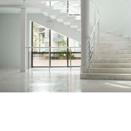
vhodných typov klimatizačných je
stavby, ale aj takých detailov.