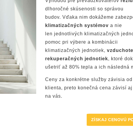
Výhodou pre prevádzkovateľov
rezi
dnotiek podľa požiadaviek vášho podnikania, účelu
dlhoročné skúsenosti so správou
budov. Vďaka nim dokážeme zabezp
klimatizačných systémov
a nie
len jednotlivých klimatizačných jed
pomoc pri výbere a kombinácii
klimatizačných jednotiek,
vzduchotec
rekuperačných jednotiek
, ktoré do
ušetriť až 80% tepla a ich následná 
Ceny za konkrétne služby závisia od
klienta, preto konečná cena závisí aj
na vás.
ZÍSKAJ CENOVÚ P