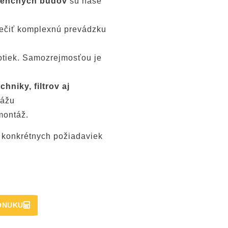
denčných budov
sú naše
 a technického stavu
ečiť komplexnú prevádzku
notiek. Samozrejmosťou je
hniky, filtrov aj
kážu
montáž.
 konkrétnych požiadaviek
ONUKU