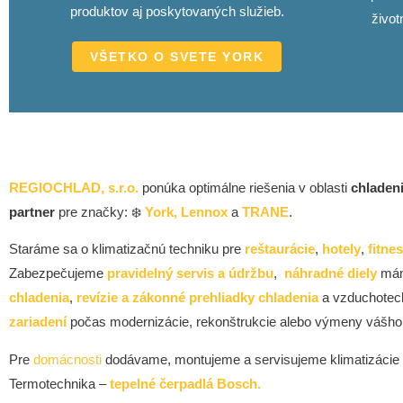
produktov aj poskytovaných služieb.
život
VŠETKO O SVETE YORK
REGIOCHLAD, s.r.o.
ponúka optimálne riešenia v oblasti
chladen
partner
pre značky: ❄️
York,
Lennox
a
TRANE
.
Staráme sa o klimatizačnú techniku pre
reštaurácie
,
hotely
,
fitne
Zabezpečujeme
pravidelný servis a údržbu
,
náhradné diely
máme
chladenia
,
revízie a zákonné prehliadky chladenia
a vzduchotech
zariadení
počas modernizácie, rekonštrukcie alebo výmeny vášho 
Pre
domácnosti
dodávame, montujeme a servisujeme klimatizácie 
Termotechnika –
tepelné čerpadlá Bosch.