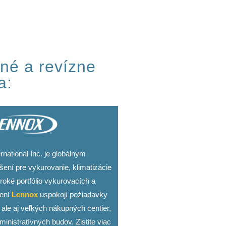
né a revízne
a:
rnational Inc. je globálnym
šení pre vykurovanie, klimatizácie
iroké portfólio vykurovacích a
dení
Lennox
uspokojí požiadavky
ale aj veľkých nákupných centier,
inistratívnych budov. Zistite viac