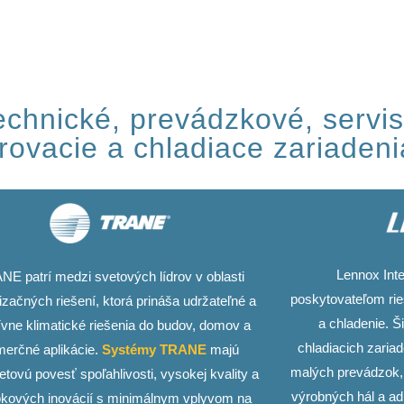
chnické, prevádzkové, servis
rovacie a chladiace zariadeni
Lennox Inte
NE patrí medzi svetových lídrov v oblasti
poskytovateľom rie
izačných riešení, ktorá prináša udržateľné a
a chladenie. Š
ívne klimatické riešenia do budov, domov a
chladiacich zaria
erčné aplikácie.
Systémy TRANE
majú
malých prevádzok, 
etovú povesť spoľahlivosti, vysokej kvality a
výrobných hál a adm
okových inovácií s minimálnym vplyvom na