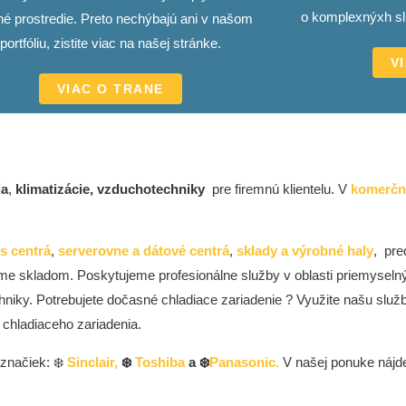
o komplexnýxh sl
né prostredie. Preto nechýbajú ani v našom
portfóliu, zistite viac na našej stránke.
V
VIAC O TRANE
ia
,
klimatizácie, vzduchotechniky
pre firemnú klientelu. V
komerčne
ss centrá
,
serverovne a dátové centrá
,
sklady a výrobné haly
, pre
 skladom. Poskytujeme profesionálne služby v oblasti priemyselný
niky. Potrebujete dočasné chladiace zariadenie ? Využite našu slu
chladiaceho zariadenia.
značiek: ❄️
Sinclair,
❄️
Toshiba
a ❄️
Panasonic.
V našej ponuke nájd