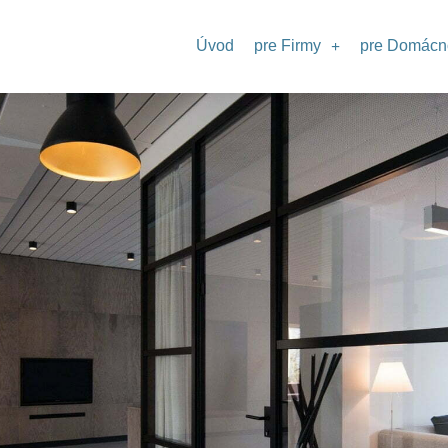
Úvod
pre Firmy
pre Domácno