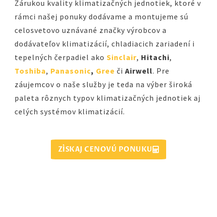
Zárukou kvality klimatizačných jednotiek, ktoré v
rámci našej ponuky dodávame a montujeme sú
celosvetovo uznávané značky výrobcov a
dodávateľov klimatizácií, chladiacich zariadení i
tepelných čerpadiel ako
Sinclair
,
Hitachi
,
Toshiba
,
Panasonic
,
Gree
či
Airwell
. Pre
záujemcov o naše služby je teda na výber široká
paleta rôznych typov klimatizačných jednotiek aj
celých systémov klimatizácií.
ZÍSKAJ CENOVÚ PONUKU