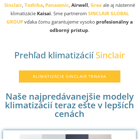
Pre domácnosti dodávame a
Sinclair
,
Toshiba
,
Panasonic
,
Airwell
,
Gree
ale aj nástenné
inštalujeme značky klimatizácií
klimatizácie
Kaisai
. Sme partnerom
SINCLAIR GLOBAL
Sinclair, Gree, Hitachi, Toshiba,
GROUP
vďaka čomu garantujeme vysoko
profesionálny a
Panasonic či Airwell.
odborný prístup
.
Prehľad klimatizácií
Sinclair
KLIMATIZÁCIE SINCLAIR TRNAVA
Naše najpredávanejšie modely
klimatizácií teraz ešte v lepších
cenách