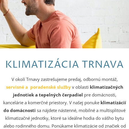
KLIMATIZÁCIA TRNAVA
Klimatizácia
do bytu
V okolí Trnavy zastrešujeme predaj, odbornú montáž,
servisné a poradenské služby
v oblasti
klimatizačných
Trnava a
jednotiek a tepelných čerpadiel
pre domácnosti,
kancelárie a komerčné priestory. V našej ponuke
klimatizácií
okolie
do domácnosti
sa nájdete nástenné, mobilné a multisplitové
klimatizačné jednotky, ktoré sa ideálne hodia do vášho bytu
alebo rodinného domu. Ponúkame klimatizácie od značiek od