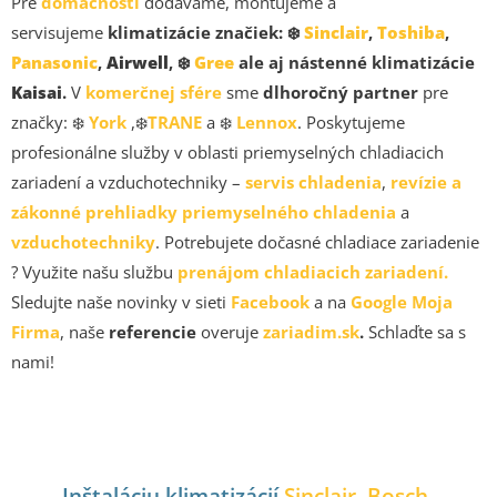
Pre
domácnosti
dodávame, montujeme a
servisujeme
klimatizácie značiek: ❄️
Sinclair
,
Toshiba
,
Panasonic
,
Airwell
, ❄️
Gree
ale aj nástenné klimatizácie
Kaisai
.
V
komerčnej sfére
sme
dlhoročný partner
pre
značky: ❄️
York
,❄️
TRANE
a ❄️
Lennox
. Poskytujeme
profesionálne služby v oblasti priemyselných chladiacich
zariadení a vzduchotechniky –
servis chladenia
,
revízie a
zákonné prehliadky priemyselného chladenia
a
vzduchotechniky
. Potrebujete dočasné chladiace zariadenie
? Využite našu službu
prenájom chladiacich zariadení.
Sledujte naše novinky v sieti
Facebook
a na
Google Moja
Firma
, naše
referencie
overuje
zariadim.sk
.
Schlaďte sa s
nami!
Inštaláciu klimatizácií
Sinclair
,
Bosch
,