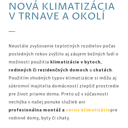
NOVÁ KLIMATIZÁCIA
V TRNAVE A OKOLÍ
Neustále zvyšovanie teplotných rozdielov počas
posledných rokov zvýšilo aj záujem bežných ľudí o
možnosti použitia
klimatizácie v bytoch
,
rodinných či rezidenčných domoch
a
chatách
.
Použitím vhodných typov klimatizácie si môžu aj
súkromní majitelia domácností zlepšiť prostredie
pre život priamo doma. Preto už v súčasnosti
nechýba v našej ponuke služieb ani
profesionálna montáž a
servis klimatizácie
pre
rodinné domy, byty či chaty.