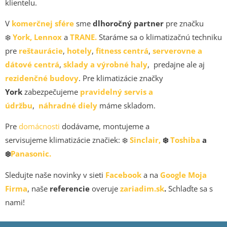
klientelu.
V
komerčnej sfére
sme
dlhoročný partner
pre značku
❄️
York,
Lennox
a
TRANE.
Staráme sa o klimatizačnú techniku
pre
reštaurácie
,
hotely
,
fitness centrá
,
serverovne a
dátové centrá
,
sklady a výrobné haly
, predajne ale aj
rezidenčné budovy
. Pre klimatizácie značky
York
zabezpečujeme
pravidelný servis a
údržbu
,
náhradné diely
máme skladom.
Pre
domácnosti
dodávame, montujeme a
servisujeme klimatizácie značiek: ❄️
Sinclair,
❄️
Toshiba
a
❄️
Panasonic.
Sledujte naše novinky v sieti
Facebook
a na
Google Moja
Firma
, naše
referencie
overuje
zariadim.sk
.
Schlaďte sa s
nami!