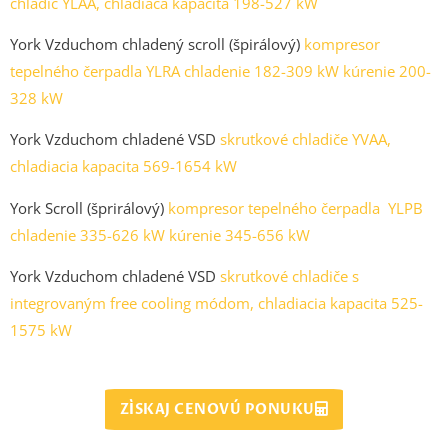
chladič YLAA, chladiaca kapacita 198-527 kW
York Vzduchom chladený scroll (špirálový)
kompresor
tepelného čerpadla YLRA chladenie 182-309 kW kúrenie 200-
328 kW
York Vzduchom chladené VSD
skrutkové chladiče YVAA,
chladiacia kapacita 569-1654 kW
York Scroll (šprirálový)
kompresor tepelného čerpadla YLPB
chladenie 335-626 kW kúrenie 345-656 kW
York Vzduchom chladené VSD
skrutkové chladiče s
integrovaným free cooling módom, chladiacia kapacita 525-
1575 kW
ZÍSKAJ CENOVÚ PONUKU