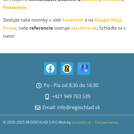
Panasonic.
Sledujte naše novinky v sieti
Facebook
a na
Google Moja
Firma
, naše
referencie
overuje
zariadim.sk
.
Schlaďte sa s
nami!
Po - Pia od 8:30 do 16:30
+421 949 763 539
Email: info@regiochlad.sk
© 2020-2025 REGIOCHLAD S.R.O Web by
zariadim.sk
–
Sieť partnerov
.