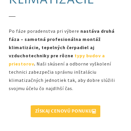
KLIMATIZÁCIE
rôzne typy budov a
priestorov
Po fáze poradenstva pri výbere
nastáva druhá
fáza – samotná profesionálna montáž
klimatizácie, tepelných čerpadiel aj
vzduchotechniky pre rôzne
typy budov a
priestorov
.
Naši skúsení a odborne vyškolení
technici zabezpečia správnu inštaláciu
klimatizačných jednotiek tak, aby dobre slúžili
svojmu účelu čo najdlhší čas.
ZÍSKAJ CENOVÚ PONUKU