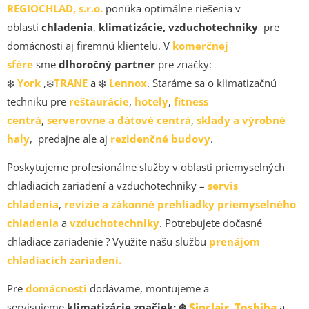
REGIOCHLAD, s.r.o.
ponúka optimálne riešenia v
oblasti
chladenia
,
klimatizácie, vzduchotechniky
pre
domácnosti aj firemnú klientelu. V
komerčnej
sfére
sme
dlhoročný partner
pre značky:
❄️
York
,❄️
TRANE
a ❄️
Lennox
. Staráme sa o klimatizačnú
techniku pre
reštaurácie
,
hotely
,
fitness
centrá
,
serverovne a dátové centrá
,
sklady a výrobné
haly
, predajne ale aj
rezidenčné budovy
.
Poskytujeme profesionálne služby v oblasti priemyselných
chladiacich zariadení a vzduchotechniky –
servis
chladenia
,
revízie a zákonné prehliadky priemyselného
chladenia
a
vzduchotechniky
. Potrebujete dočasné
chladiace zariadenie ? Využite našu službu
prenájom
chladiacich zariadení.
Pre
domácnosti
dodávame, montujeme a
servisujeme
klimatizácie značiek: ❄️
Sinclair
,
Toshiba
a