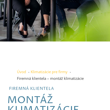
Montáž
klimatizácie
Úvod
Klimatizácie pre firmy
Firemná klientela – montáž klimatizácie
Profesionálna montáž
FIREMNÁ KLIENTELA
klimatizácie, tepelných
MONTÁŽ
čerpadiel aj
vzduchotechniky pre